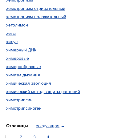
хемотропизм
хемотропизм отрицательный
хемотропизм положительный
хетолимон
хеты
хилус
химерный ДНК
химеровые
химерообразные
химизм дыхания
химическая эволюция
химический метод защиты растений
химотрипсин
химотрипсиноген
Страницы
следующая
→
1
2
3
4