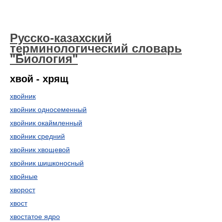
Русско-казахский
терминологический словарь
"Биология"
хвой - хрящ
хвойник
хвойник односеменный
хвойник окаймленный
хвойник средний
хвойник хвощевой
хвойник шишконосный
хвойные
хворост
хвост
хвостатое ядро