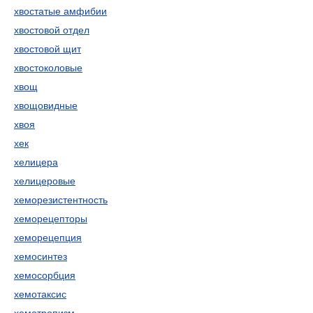
хвостатые амфибии
хвостовой отдел
хвостовой щит
хвостоколовые
хвощ
хвощовидные
хвоя
хек
хелицера
хелицеровые
хеморезистентность
хеморецепторы
хеморецепция
хемосинтез
хемосорбция
хемотаксис